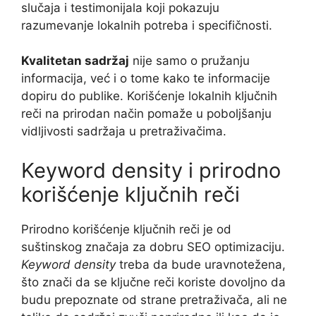
slučaja i testimonijala koji pokazuju
razumevanje lokalnih potreba i specifičnosti.
Kvalitetan sadržaj
nije samo o pružanju
informacija, već i o tome kako te informacije
dopiru do publike. Korišćenje lokalnih ključnih
reči na prirodan način pomaže u poboljšanju
vidljivosti sadržaja u pretraživačima.
Keyword density i prirodno
korišćenje ključnih reči
Prirodno korišćenje ključnih reči je od
suštinskog značaja za dobru SEO optimizaciju.
Keyword density
treba da bude uravnotežena,
što znači da se ključne reči koriste dovoljno da
budu prepoznate od strane pretraživača, ali ne