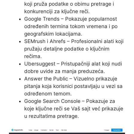
koji pruža podatke o obimu pretrage i
konkurenciji za ključne reči.
Google Trends – Pokazuje popularnost
određenih termina tokom vremena i po
geografskim lokacijama.
SEMrush i Ahrefs – Profesionalni alati koji
pružaju detaljne podatke o ključnim
rečima.
Ubersuggest – Pristupačniji alat koji nudi
dobre uvide za manja preduzeća.
Answer the Public – Vizuelno prikazuje
pitanja koja korisnici postavljaju u vezi sa
određenom temom.
Google Search Console – Pokazuje za
koje ključne reči se Vaš sajt već prikazuje
u rezultatima pretrage.