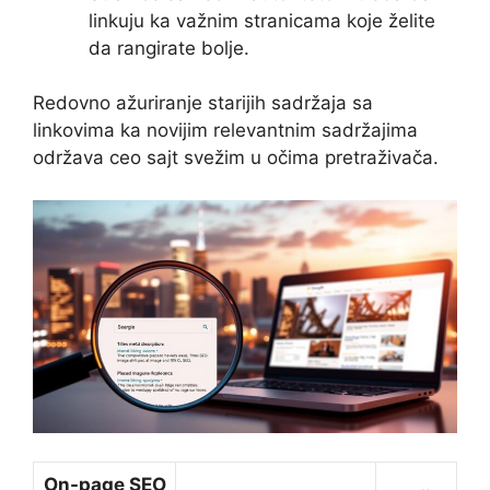
linkuju ka važnim stranicama koje želite
da rangirate bolje.
Redovno ažuriranje starijih sadržaja sa
linkovima ka novijim relevantnim sadržajima
održava ceo sajt svežim u očima pretraživača.
On-page SEO