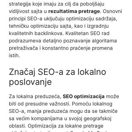
strategija koje imaju za cilj da poboljšaju
vidljivost sajta u
rezultatima pretrage
. Osnovni
principi SEO-a uključuju optimizaciju sadržaja,
tehničku optimizaciju sajta, kao i izgradnju
kvalitetnih backlinkova. Kvalitetan SEO rad
podrazumeva detaljno poznavanje algoritama
pretraživača i konstantno praćenje promena
istih.
Značaj SEO-a za lokalno
poslovanje
Za lokalna preduzeća,
SEO optimizacija
može
biti od presudne važnosti. Pomoću lokalnog
SEO-a, manja preduzeća mogu da se takmiče
sa većim kompanijama u svojoj geografskoj
oblasti. Optimizacija za lokalne pretrage