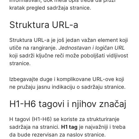
kratak pregled sadržaja stranice.
Struktura URL-a
Struktura URL-a je još jedan važan element koji
utiče na rangiranje.
Jednostavan i logičan URL
koji sadrži ključne reči može poboljšati vidljivost
stranice.
Izbegavajte duge i komplikovane URL-ove koji
ne pružaju jasnu indikaciju o sadržaju stranice.
H1-H6 tagovi i njihov značaj
H tagovi (H1-H6) se koriste za strukturiranje
sadržaja na stranici.
H1 tag
je najvažniji i treba
da bude rezervisan za naslov stranice.