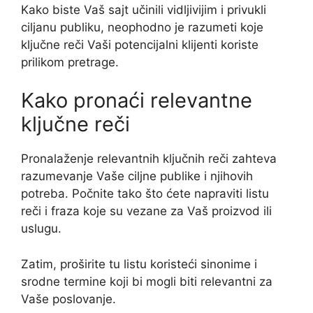
Kako biste Vaš sajt učinili vidljivijim i privukli
ciljanu publiku, neophodno je razumeti koje
ključne reči Vaši potencijalni klijenti koriste
prilikom pretrage.
Kako pronaći relevantne
ključne reči
Pronalaženje relevantnih ključnih reči zahteva
razumevanje Vaše ciljne publike i njihovih
potreba. Počnite tako što ćete napraviti listu
reči i fraza koje su vezane za Vaš proizvod ili
uslugu.
Zatim, proširite tu listu koristeći sinonime i
srodne termine koji bi mogli biti relevantni za
Vaše poslovanje.