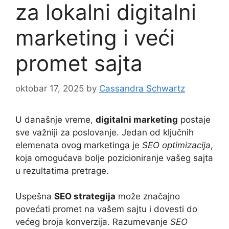
za lokalni digitalni
marketing i veći
promet sajta
oktobar 17, 2025
by
Cassandra Schwartz
U današnje vreme,
digitalni marketing
postaje
sve važniji za poslovanje. Jedan od ključnih
elemenata ovog marketinga je
SEO optimizacija
,
koja omogućava bolje pozicioniranje vašeg sajta
u rezultatima pretrage.
Uspešna
SEO strategija
može značajno
povećati promet na vašem sajtu i dovesti do
većeg broja konverzija. Razumevanje
SEO