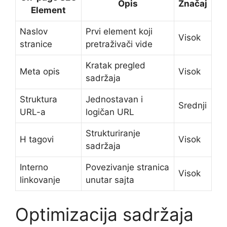
Opis
Značaj
Element
Naslov
Prvi element koji
Visok
stranice
pretraživači vide
Kratak pregled
Meta opis
Visok
sadržaja
Struktura
Jednostavan i
Srednji
URL-a
logičan URL
Strukturiranje
H tagovi
Visok
sadržaja
Interno
Povezivanje stranica
Visok
linkovanje
unutar sajta
Optimizacija sadržaja