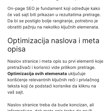
On-page SEO je fundament koji određuje kako
će vaš sajt biti prikazan u rezultatima pretrage.
Da bi se postiglo bolje rangiranje, potrebno je
obratiti pažnju na nekoliko ključnih elemenata.
Optimizacija naslova i meta
opisa
Naslov stranice i meta opis su prvi elementi koje
pretraživači i korisnici vide prilikom pretrage.
Optimizacija ovih elemenata
uključuje
korišćenje relevantnih ključnih reči i privlačnog
teksta koji će podstaći korisnike da kliknu na
vaš sajt.
Naslov stranice treba da bude koncizan, ali
informativan, dok meta opis treba da pruži