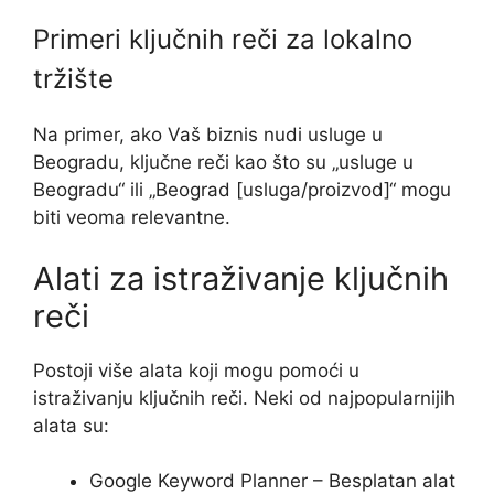
Primeri ključnih reči za lokalno
tržište
Na primer, ako Vaš biznis nudi usluge u
Beogradu, ključne reči kao što su „usluge u
Beogradu“ ili „Beograd [usluga/proizvod]“ mogu
biti veoma relevantne.
Alati za istraživanje ključnih
reči
Postoji više alata koji mogu pomoći u
istraživanju ključnih reči. Neki od najpopularnijih
alata su:
Google Keyword Planner – Besplatan alat