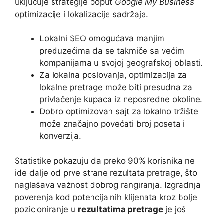
uključuje strategije poput
Google My Business
optimizacije i lokalizacije sadržaja.
Lokalni SEO omogućava manjim
preduzećima da se takmiče sa većim
kompanijama u svojoj geografskoj oblasti.
Za lokalna poslovanja, optimizacija za
lokalne pretrage može biti presudna za
privlačenje kupaca iz neposredne okoline.
Dobro optimizovan sajt za lokalno tržište
može značajno povećati broj poseta i
konverzija.
Statistike pokazuju da preko 90% korisnika ne
ide dalje od prve strane rezultata pretrage, što
naglašava važnost dobrog rangiranja. Izgradnja
poverenja kod potencijalnih klijenata kroz bolje
pozicioniranje u
rezultatima pretrage
je još