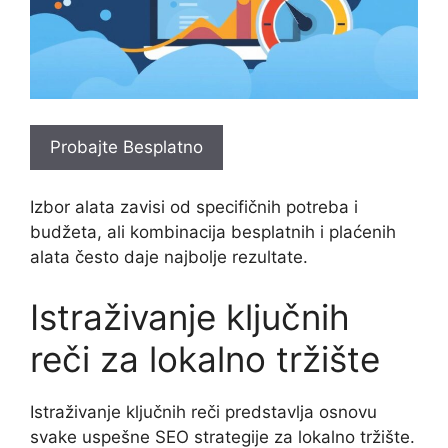
Probajte Besplatno
Izbor alata zavisi od specifičnih potreba i
budžeta, ali kombinacija besplatnih i plaćenih
alata često daje najbolje rezultate.
Istraživanje ključnih
reči za lokalno tržište
Istraživanje ključnih reči predstavlja osnovu
svake uspešne SEO strategije za lokalno tržište.